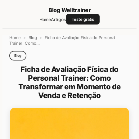
Blog Welltrainer
Home
Artigos
Teste grátis
Pular
Home
>
Blog
>
Ficha de Avaliação Física do Personal
para
Trainer: Como…
o
conteúdo
Blog
Ficha de Avaliação Física do
Personal Trainer: Como
Transformar em Momento de
Venda e Retenção