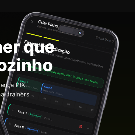
ner que
sozinho
rança PIX
al trainers