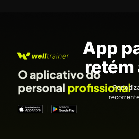
Pular
para
o
conteúdo
App pa
retém 
Periodiz
recorrente