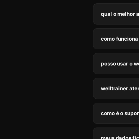
qual o melhor a
como funciona o
posso usar o w
welltrainer at
como é o supor
meus dados fi