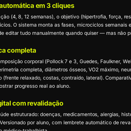
automática em 3 cliques
ção (4, 8, 12 semanas), o objetivo (hipertrofia, força, re
cícios. O sistema monta as fases, microciclos semanais 
de editar tudo manualmente quando quiser — mas não p
ica completa
omposição corporal (Pollock 7 e 3, Guedes, Faulkner, We
erimetria completa, diâmetros ósseos, VO2 máximo, neur
 (frente relaxado, costas, contraído, lateral). Comparati
strar progresso real ao aluno.
ital com revalidação
úde estruturado: doenças, medicamentos, alergias, histó
Versionado por aluno, com lembrete automático de reva
o médico-trabalhista.