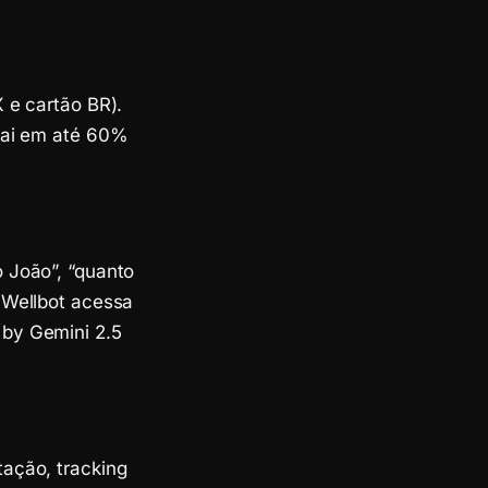
 e cartão BR).
 cai em até 60%
 João”, “quanto
 Wellbot acessa
 by Gemini 2.5
tação, tracking