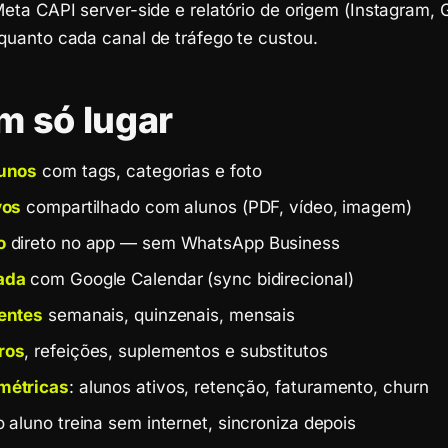
ta CAPI server-side e relatório de origem (Instagram, G
uanto cada canal de tráfego te custou.
m só lugar
lunos
com tags, categorias e foto
vos
compartilhado com alunos (PDF, vídeo, imagem)
o
direto no app — sem WhatsApp Business
ada
com Google Calendar (sync bidirecional)
entes
semanais, quinzenais, mensais
ros
, refeições, suplementos e substitutos
métricas
: alunos ativos, retenção, faturamento, churn
 aluno treina sem internet, sincroniza depois