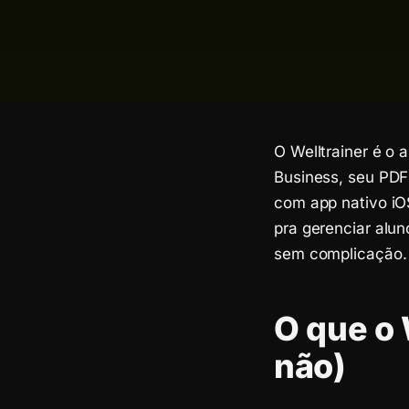
O Welltrainer é o 
Business, seu PDF
com app nativo iOS
pra gerenciar alun
sem complicação.
O que o 
não)