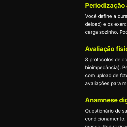
Periodização 
Você define a dura
deload) e os exer
carga sozinho. Po
Avaliação fís
8 protocolos de c
bioimpedância). P
com upload de foto
avaliações para mo
Anamnese dig
Questionário de sa
condicionamento. 
meses. Reduz risc