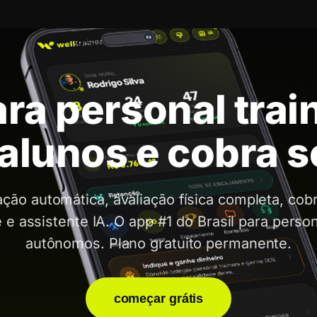
ra personal trai
alunos e cobra 
ação automática, avaliação física completa, cob
 e assistente IA. O app #1 do Brasil para person
autônomos. Plano gratuito permanente.
começar grátis