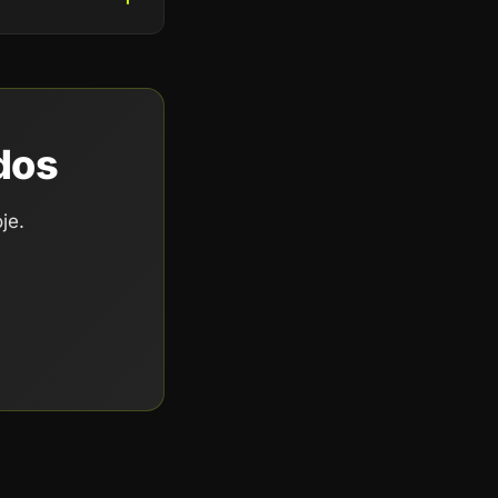
dos
je.