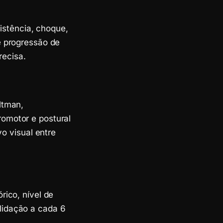
sistência, choque,
e progressão de
recisa.
ltman,
omotor e postural
vo visual entre
rico, nível de
lidação a cada 6