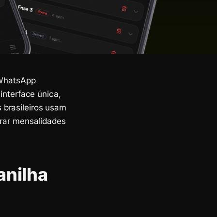
u WhatsApp
nterface única,
 brasileiros usam
obrar mensalidades
anilha