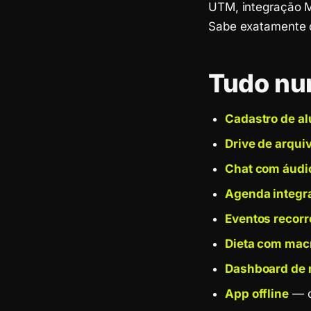
UTM, integração Me
Sabe exatamente q
Tudo nu
Cadastro de a
Drive de arqui
Chat com áudi
Agenda integr
Eventos recorr
Dieta com mac
Dashboard de 
App offline
— o