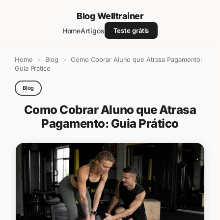
Blog Welltrainer
Home
Artigos
Teste grátis
Pular
Home
>
Blog
>
Como Cobrar Aluno que Atrasa Pagamento:
para
Guia Prático
o
conteúdo
Blog
Como Cobrar Aluno que Atrasa
Pagamento: Guia Prático