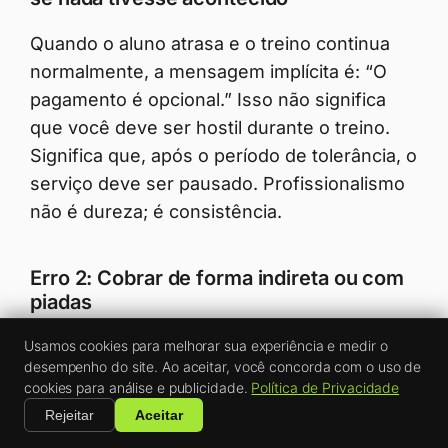
Quando o aluno atrasa e o treino continua
normalmente, a mensagem implícita é: “O
pagamento é opcional.” Isso não significa
que você deve ser hostil durante o treino.
Significa que, após o período de tolerância, o
serviço deve ser pausado. Profissionalismo
não é dureza; é consistência.
Erro 2: Cobrar de forma indireta ou com
piadas
“E aí, esqueceu de mim este mês?” parece
Usamos cookies para melhorar sua experiência e medir o
desempenho do site. Ao aceitar, você concorda com o uso de
leve, mas na verdade deixa a situação mais
cookies para análise e publicidade.
Política de Privacidade
constrangedora para ambos. A cobrança
Rejeitar
Aceitar
deve ser direta e impessoal. Mensagem