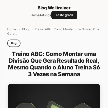
Blog Welltrainer
Home
Artigos
Teste grátis
Pular
Home
>
Blog
>
Treino ABC: Como Montar uma Divisão Que
para
Gera…
o
conteúdo
Blog
Treino ABC: Como Montar uma
Divisão Que Gera Resultado Real,
Mesmo Quando o Aluno Treina Só
3 Vezes na Semana