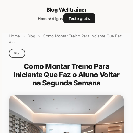
Blog Welltrainer
Home
Artigos
Teste grátis
Pular
Home
>
Blog
>
Como Montar Treino Para Iniciante Que Faz
para
o…
o
conteúdo
Blog
Como Montar Treino Para
Iniciante Que Faz o Aluno Voltar
na Segunda Semana